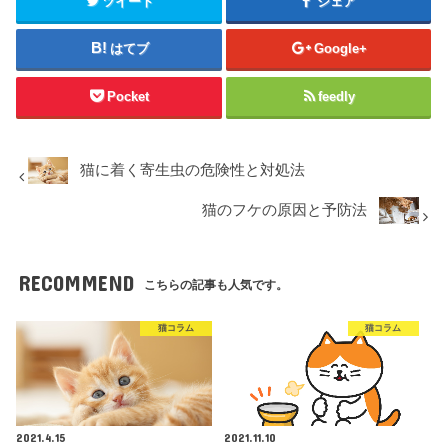
ツイート
シェア
はてブ
Google+
Pocket
feedly
猫に着く寄生虫の危険性と対処法
猫のフケの原因と予防法
RECOMMEND
こちらの記事も人気です。
猫コラム
猫コラム
2021.4.15
2021.11.10