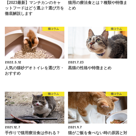
【2023最新】マンチカンのキャ
猫用の療法食とは？種類や特徴ま
ットフードはどう選ぶ？選び方を
とめ
徹底解説します
猫コラム
猫コラム
2022.5.12
2021.7.23
人気の猫砂デオトイレを選び方・
黒猫の性格や特徴まとめ
おすすめ
猫コラム
猫コラム
2021.12.7
2021.9.7
手作りで猫用療法食は作れる？
猫がご飯を食べない時の原因と対