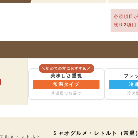
必須項目
残り
2
項目
＼初めての方におすすめ／
美味しさ重視
フレ
須
常温タイプ
冷
常温便でお届け
冷凍
ミャオグルメ・レトルト（常温