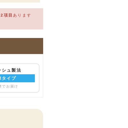
が
2
項目
あります
ッシュ製法
凍タイプ
便でお届け
）