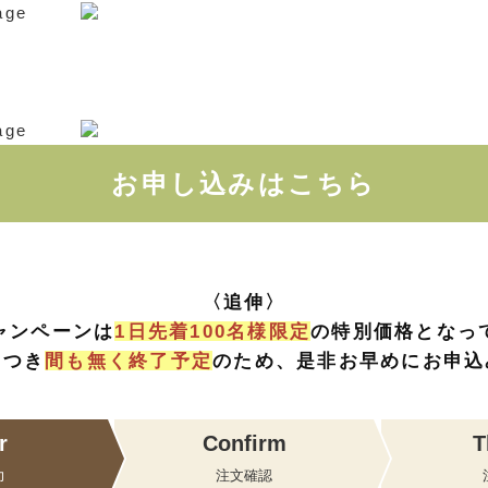
お申し込みはこちら
〈追伸〉
ャンペーンは
1日先着100名様限定
の特別価格となっ
につき
間も無く終了予定
のため、
是非お早めにお申込
r
Confirm
T
力
注文確認