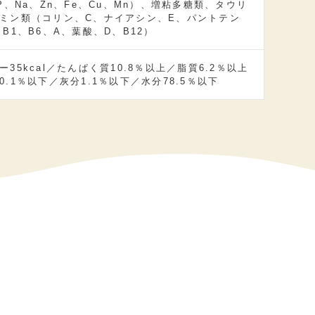
、P、Na、Zn、Fe、Cu、Mn）、増粘多糖類、タウリ
ミン類（コリン、C、ナイアシン、E、パントテン
、B1、B6、A、葉酸、D、B12）
ー35kcal／たんぱく質10.8％以上／脂質6.2％以上
0.1％以下／灰分1.1％以下／水分78.5％以下