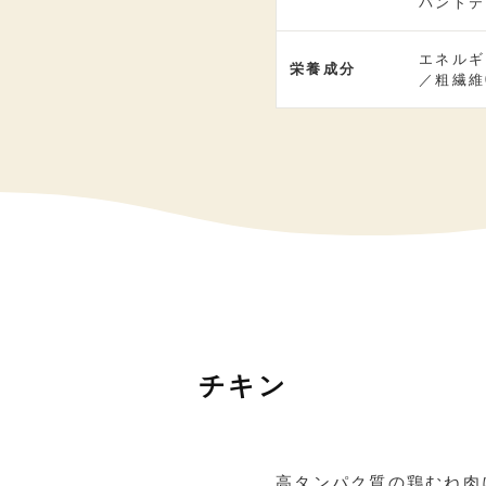
パントテ
エネルギ
栄養成分
／粗繊維
チキン
高タンパク質の鶏むね肉