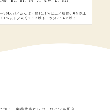
ン酸、B2、B1、B6、A、葉酸、D、B12）
ー36kcal／たんぱく質11.1％以上／脂質6.6％以上
0.1％以下／灰分1.1％以下／水分77.4％以下
に加え、栄養豊富なレバーやハツも配合。