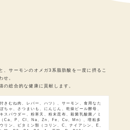
と、サーモンのオメガ3系脂肪酸を一度に摂るこ
わせ。
猫の総合的な健康に貢献します。
付きむね肉、レバー、ハツ）、サーモン、食用なた
ぼちゃ、さつまいも、にんじん、乾燥ビール酵母、
キスパウダー、粉寒天、粉末昆布、殺菌乳酸菌／ミ
（Ca、P、Cl、Na、Zn、Fe、Cu、Mn）、増粘多
ウリン、ビタミン類（コリン、C、ナイアシン、E、