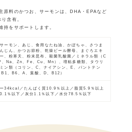
主原料のかつお、サーモンは、DHA・EPAなど
ぷり含有。
維持をサポートします。
サーモン、あじ、食用なたね油、かぼちゃ、さつま
んじん、かつお節粉、乾燥ビール酵母、まぐろエキ
ー、粉寒天、粉末昆布、殺菌乳酸菌／ミネラル類（C
、P、Na、Zn、Fe、Cu、Mn）、増粘多糖類、タウリ
ミン類（コリン、C、ナイアシン、E、パントテン
、B1、B6、A、葉酸、D、B12）
ー34kcal／たんぱく質10.9％以上／脂質5.9％以上
0.1％以下／灰分1.1％以下／水分78.5％以下