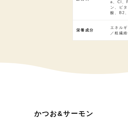
a、Cl
ン、ビタ
酸、B2
エネルギ
栄養成分
／粗繊維
かつお&サーモン