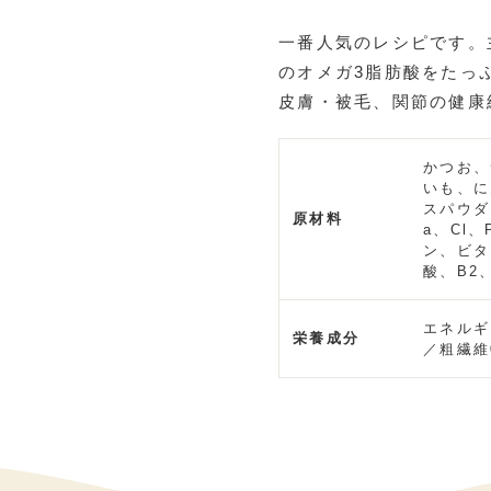
一番人気のレシピです。
のオメガ3脂肪酸をたっ
皮膚・被毛、関節の健康
かつお、
いも、に
スパウダ
原材料
a、Cl
ン、ビタ
酸、B2
エネルギ
栄養成分
／粗繊維